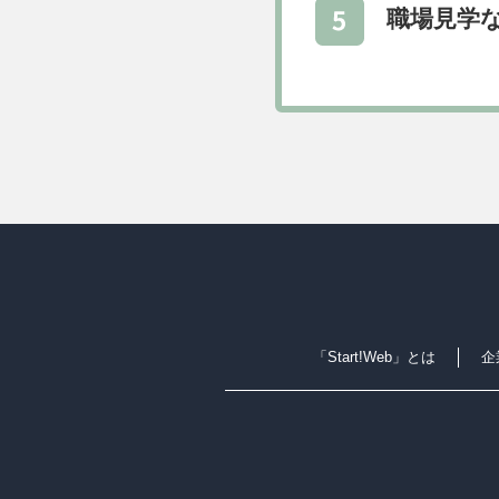
職場見学
「Start!Web」とは
企