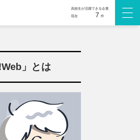
高校生が活躍できる企業
7
現在
件
!Web」とは