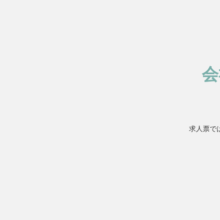
会
求人票で