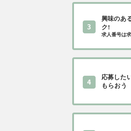
興味のあ
ク!
求人番号は求
応募した
もらおう