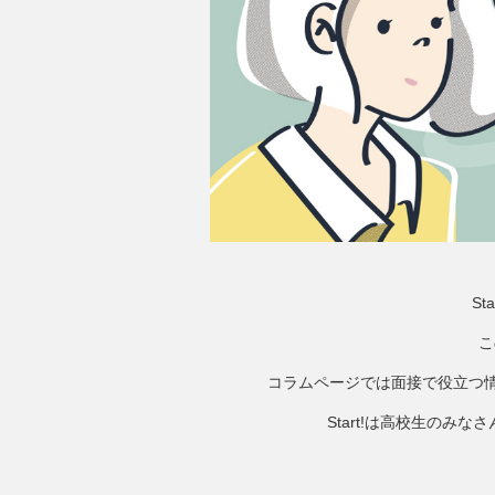
S
こ
コラムページでは面接で役立つ情
Start!は高校生の